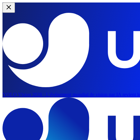
YOLO Vision 2026 :
L'événement mondial de vision par IA revient le