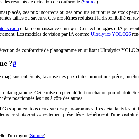
les résultats de détection de conformité (
Source
)
l placés, des prix incorrects ou des produits en rupture de stock peuv
érentes tailles ou saveurs. Ces problèmes réduisent la disponibilité en ra
ter vision
et la reconnaissance d'images. Ces technologies d'IA peuvent
orrectement. Les modèles de vision par IA comme
Ultralytics YOLO26
rend
 détection de conformité de planogramme en utilisant Ultralytics YOL
me ?
#
agasins cohérents, favorise des prix et des promotions précis, amélio
u un planogramme. Cette mise en page définit où chaque produit doit être
ent être positionnés les uns à côté des autres.
G) s'appuient tous deux sur des planogrammes. Les détaillants les utili
eurs produits sont correctement présentés et bénéficient d'une visibilité
lle d'un rayon (
Source
)