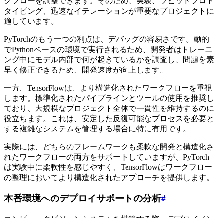
クフローを調整できます。そのため、実験、ラピッドプロト
タイピング、迅速なイテレーションが重要なプロジェクトに
適しています。
PyTorchのもう一つの利点は、デバッグの容易さです。動的
でPythonベースの環境で実行されるため、開発者はトレーニ
ング中にモデル内部で何が起きているかを調査し、問題を素
早く修正できるため、開発速度が向上します。
一方、TensorFlowは、より構造化されたワークフローを重視
します。標準化されたパイプラインとツールの使用を推奨し
ており、大規模なプロジェクト全体で一貫性を維持するのに
役立ちます。これは、安定した反復可能なプロセスを必要と
する複雑なシステムを管理する場合に特に有用です。
実際には、どちらのフレームワークも柔軟な開発と構造化さ
れたワークフローの両方をサポートしていますが、PyTorch
は実験中に柔軟性を感じやすく、TensorFlowはワークフロー
の整理においてより構造化されたアプローチを提供します。
本番環境へのデプロイサポートの分析
#