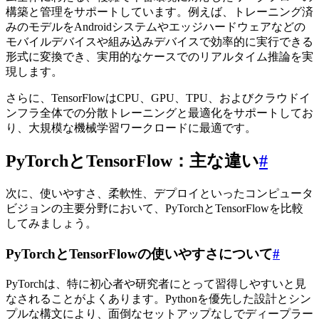
構築と管理をサポートしています。例えば、トレーニング済
みのモデルをAndroidシステムやエッジハードウェアなどの
モバイルデバイスや組み込みデバイスで効率的に実行できる
形式に変換でき、実用的なケースでのリアルタイム推論を実
現します。
さらに、TensorFlowはCPU、GPU、TPU、およびクラウドイ
ンフラ全体での分散トレーニングと最適化をサポートしてお
り、大規模な機械学習ワークロードに最適です。
PyTorchとTensorFlow：主な違い
#
次に、使いやすさ、柔軟性、デプロイといったコンピュータ
ビジョンの主要分野において、PyTorchとTensorFlowを比較
してみましょう。
PyTorchとTensorFlowの使いやすさについて
#
PyTorchは、特に初心者や研究者にとって習得しやすいと見
なされることがよくあります。Pythonを優先した設計とシン
プルな構文により、面倒なセットアップなしでディープラー