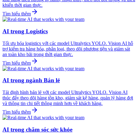
khiển thời gian thực.
Tìm hiểu thêm
AI trong Logistics
Tối ưu hóa logistics với các model Ultralytics YOLO. Vision AI hỗ
trợ kiểm tra hàng hóa, phân loại, theo dõi phương tiện và giám sát
an toàn kho bãi trong thời gian thực.
Tìm hiểu thêm
AI trong ngành Bán lẻ
Tái định hình bán lẻ với các model Ultralytics YOLO. Vision AI
thúc đẩy theo dõi hàng tồn kho, giám sát kệ hàng, quản lý hàng đợi
và thông tin chi tiết thông minh hơn về khách hàng.
Tìm hiểu thêm
AI trong chăm sóc sức khỏe