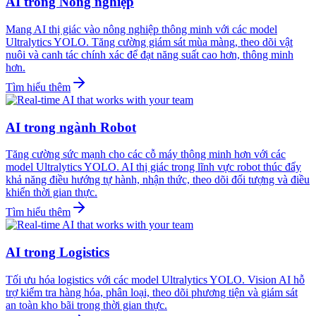
AI trong Nông nghiệp
Mang AI thị giác vào nông nghiệp thông minh với các model
Ultralytics YOLO. Tăng cường giám sát mùa màng, theo dõi vật
nuôi và canh tác chính xác để đạt năng suất cao hơn, thông minh
hơn.
Tìm hiểu thêm
AI trong ngành Robot
Tăng cường sức mạnh cho các cỗ máy thông minh hơn với các
model Ultralytics YOLO. AI thị giác trong lĩnh vực robot thúc đẩy
khả năng điều hướng tự hành, nhận thức, theo dõi đối tượng và điều
khiển thời gian thực.
Tìm hiểu thêm
AI trong Logistics
Tối ưu hóa logistics với các model Ultralytics YOLO. Vision AI hỗ
trợ kiểm tra hàng hóa, phân loại, theo dõi phương tiện và giám sát
an toàn kho bãi trong thời gian thực.