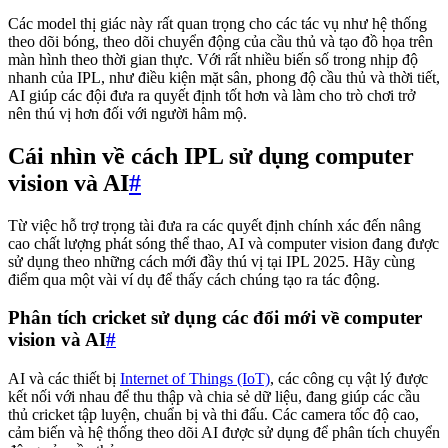
Các model thị giác này rất quan trọng cho các tác vụ như hệ thống
theo dõi bóng, theo dõi chuyển động của cầu thủ và tạo đồ họa trên
màn hình theo thời gian thực. Với rất nhiều biến số trong nhịp độ
nhanh của IPL, như điều kiện mặt sân, phong độ cầu thủ và thời tiết,
AI giúp các đội đưa ra quyết định tốt hơn và làm cho trò chơi trở
nên thú vị hơn đối với người hâm mộ.
Cái nhìn về cách IPL sử dụng computer
vision và AI
#
Từ việc hỗ trợ trọng tài đưa ra các quyết định chính xác đến nâng
cao chất lượng phát sóng thể thao, AI và computer vision đang được
sử dụng theo những cách mới đầy thú vị tại IPL 2025. Hãy cùng
điểm qua một vài ví dụ để thấy cách chúng tạo ra tác động.
Phân tích cricket sử dụng các đổi mới về computer
vision và AI
#
AI và các thiết bị
Internet of Things (IoT)
, các công cụ vật lý được
kết nối với nhau để thu thập và chia sẻ dữ liệu, đang giúp các cầu
thủ cricket tập luyện, chuẩn bị và thi đấu. Các camera tốc độ cao,
cảm biến và hệ thống theo dõi AI được sử dụng để phân tích chuyển