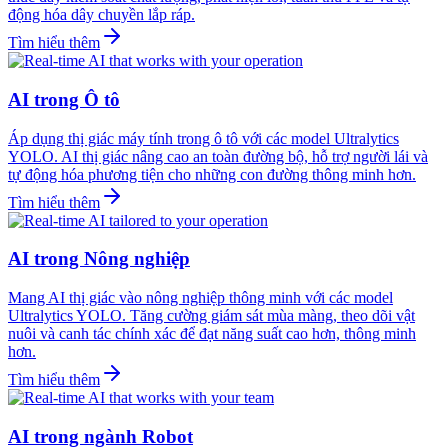
động hóa dây chuyền lắp ráp.
Tìm hiểu thêm
AI trong Ô tô
Áp dụng thị giác máy tính trong ô tô với các model Ultralytics
YOLO. AI thị giác nâng cao an toàn đường bộ, hỗ trợ người lái và
tự động hóa phương tiện cho những con đường thông minh hơn.
Tìm hiểu thêm
AI trong Nông nghiệp
Mang AI thị giác vào nông nghiệp thông minh với các model
Ultralytics YOLO. Tăng cường giám sát mùa màng, theo dõi vật
nuôi và canh tác chính xác để đạt năng suất cao hơn, thông minh
hơn.
Tìm hiểu thêm
AI trong ngành Robot