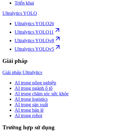
Triển khai
Ultralytics YOLO
Ultralytics YOLO26
Ultralytics YOLO11
Ultralytics YOLOv8
Ultralytics YOLOv5
Giải pháp
Giải pháp Ultralytics
AI trong nông nghiệp
AI trong ngành ô tô
AI trong chăm sóc sức khỏe
AI trong logistics
AI trong sản xuất
AI trong bán lẻ
AI trong robot
Trường hợp sử dụng