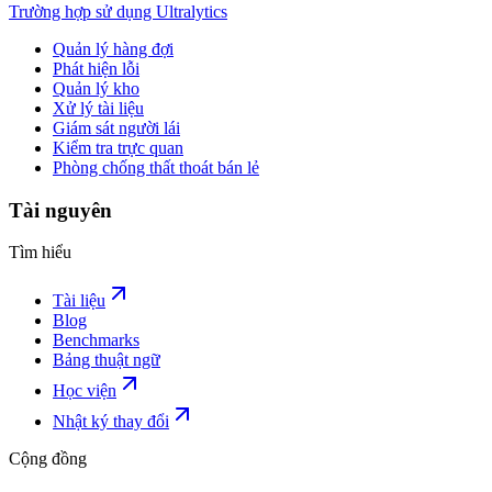
Trường hợp sử dụng Ultralytics
Quản lý hàng đợi
Phát hiện lỗi
Quản lý kho
Xử lý tài liệu
Giám sát người lái
Kiểm tra trực quan
Phòng chống thất thoát bán lẻ
Tài nguyên
Tìm hiểu
Tài liệu
Blog
Benchmarks
Bảng thuật ngữ
Học viện
Nhật ký thay đổi
Cộng đồng