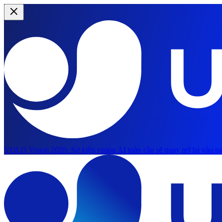
YOLO Vision 2026:
Sự kiện vision AI toàn cầu sẽ quay trở lại vào ng