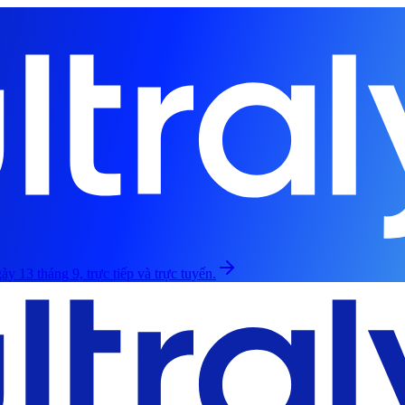
ày 13 tháng 9, trực tiếp và trực tuyến.