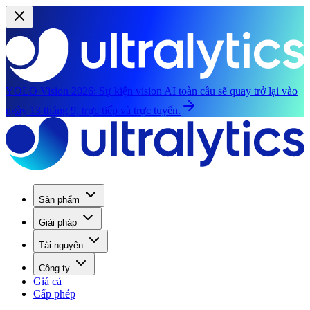
YOLO Vision 2026:
Sự kiện vision AI toàn cầu sẽ quay trở lại vào
ngày 13 tháng 9, trực tiếp và trực tuyến.
Sản phẩm
Giải pháp
Tài nguyên
Công ty
Giá cả
Cấp phép