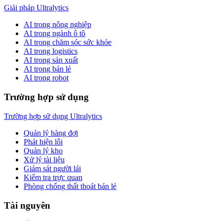
Giải pháp Ultralytics
AI trong nông nghiệp
AI trong ngành ô tô
AI trong chăm sóc sức khỏe
AI trong logistics
AI trong sản xuất
AI trong bán lẻ
AI trong robot
Trường hợp sử dụng
Trường hợp sử dụng Ultralytics
Quản lý hàng đợi
Phát hiện lỗi
Quản lý kho
Xử lý tài liệu
Giám sát người lái
Kiểm tra trực quan
Phòng chống thất thoát bán lẻ
Tài nguyên