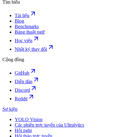
Tìm hiểu
Tài liệu
Blog
Benchmarks
Bảng thuật ngữ
Học viện
Nhật ký thay đổi
Cộng đồng
GitHub
Diễn đàn
Discord
Reddit
Sự kiện
YOLO Vision
Các phiên trực tuyến của Ultralytics
Hội nghị
Hội thảo trực tuyến