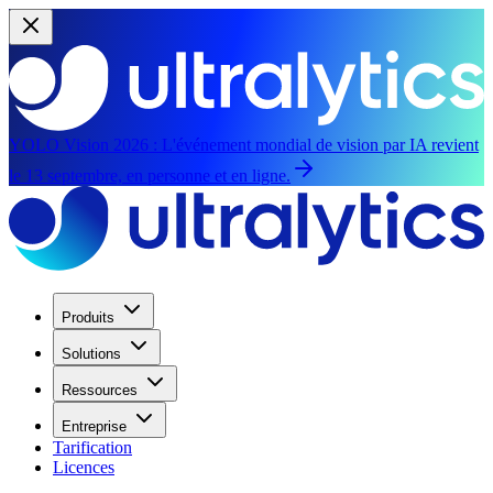
YOLO Vision 2026 :
L'événement mondial de vision par IA revient
le 13 septembre, en personne et en ligne.
Produits
Solutions
Ressources
Entreprise
Tarification
Licences