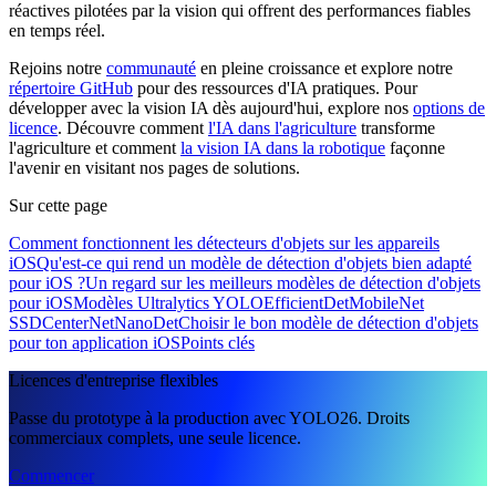
réactives pilotées par la vision qui offrent des performances fiables
en temps réel.
Rejoins notre
communauté
en pleine croissance et explore notre
répertoire GitHub
pour des ressources d'IA pratiques. Pour
développer avec la vision IA dès aujourd'hui, explore nos
options de
licence
. Découvre comment
l'IA dans l'agriculture
transforme
l'agriculture et comment
la vision IA dans la robotique
façonne
l'avenir en visitant nos pages de solutions.
Sur cette page
Comment fonctionnent les détecteurs d'objets sur les appareils
iOS
Qu'est-ce qui rend un modèle de détection d'objets bien adapté
pour iOS ?
Un regard sur les meilleurs modèles de détection d'objets
pour iOS
Modèles Ultralytics YOLO
EfficientDet
MobileNet
SSD
CenterNet
NanoDet
Choisir le bon modèle de détection d'objets
pour ton application iOS
Points clés
Licences d'entreprise flexibles
Passe du prototype à la production avec YOLO26. Droits
commerciaux complets, une seule licence.
Commencer