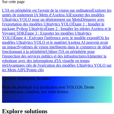
Sur cette page
L'IA en périphérie est l'avenir de la vision par ordinateur
Explorer les
unités de traitement IA Metis d'Axelera AI
Exporter des modèles
Ultralytics YOLO pour un déploiement sur Metis
Démarrer avec
l'exportation des modèles Ultralytics YOLO
Étape 1 : Installer le
package Python Ultralytics
Étape 2 : Installer les pilotes Axelera et le
Voyager SDK
Étape 3 : Exporter les modèles Ultralytics
YOLO
Étape 4 : Exécuter l'inférence avec le modèle exporté
Où les
modèles Ultralytics YOLO et le matériel Axelera AI peuvent avoir
un impact
Systèmes de vision intelligents dans le commerce de détail
fonctionnant à la périphérie
Utiliser l'IA en périphérie pour
l'inspection des services publics et des infrastructures
Alimenter la
robotique avec des informations d'IA visuelle en temps
réel
Avantages clés de l'exécution des modèles Ultralytics YOLO sur
les Metis AIPU
Points clés
Licences d'entreprise flexibles
Passe du prototype à la production avec YOLO26. Droits
commerciaux complets, une seule licence.
Commencer
Explore solutions