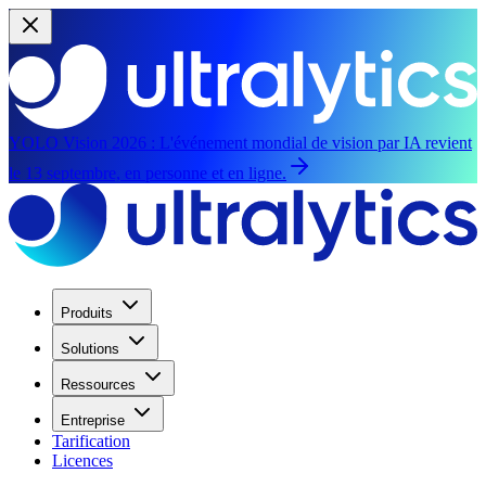
YOLO Vision 2026 :
L'événement mondial de vision par IA revient
le 13 septembre, en personne et en ligne.
Produits
Solutions
Ressources
Entreprise
Tarification
Licences