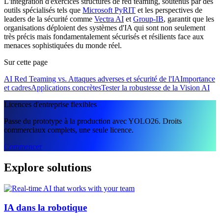
L'intégration d'exercices structurés de red teaming, soutenus par des
outils spécialisés tels que
Microsoft PyRIT
et les perspectives de
leaders de la sécurité comme
Vectra AI
et
Group-IB
, garantit que les
organisations déploient des systèmes d'IA qui sont non seulement
très précis mais fondamentalement sécurisés et résilients face aux
menaces sophistiquées du monde réel.
Sur cette page
AI Red Teaming vs. Attaques adverses et sécurité de l'IA
Importance
et cadres
Applications concrètes
Tester la robustesse de la Vision AI
Licences d'entreprise flexibles
Passe du prototype à la production avec YOLO26. Droits
commerciaux complets, une seule licence.
Commencer
Explore solutions
IA dans la robotique