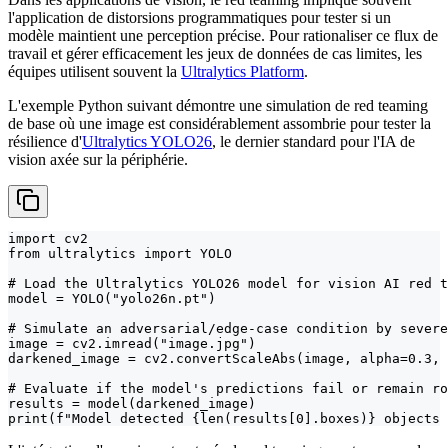
l'application de distorsions programmatiques pour tester si un
modèle maintient une perception précise. Pour rationaliser ce flux de
travail et gérer efficacement les jeux de données de cas limites, les
équipes utilisent souvent la
Ultralytics Platform
.
L'exemple Python suivant démontre une simulation de red teaming
de base où une image est considérablement assombrie pour tester la
résilience d'
Ultralytics YOLO26
, le dernier standard pour l'IA de
vision axée sur la périphérie.
import cv2

from ultralytics import YOLO

# Load the Ultralytics YOLO26 model for vision AI red t
model = YOLO("yolo26n.pt")

# Simulate an adversarial/edge-case condition by severe
image = cv2.imread("image.jpg")

darkened_image = cv2.convertScaleAbs(image, alpha=0.3, 
# Evaluate if the model's predictions fail or remain ro
results = model(darkened_image)

print(f"Model detected {len(results[0].boxes)} objects 