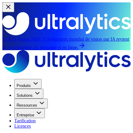
YOLO Vision 2026 :
L'événement mondial de vision par IA revient
le 13 septembre, en personne et en ligne.
Produits
Solutions
Ressources
Entreprise
Tarification
Licences