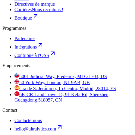
Directives de marque
Carrières
Nous recrutons !
Boutique
Programmes
Partenaires
Intégrations
Contribue à l'OSS
Emplacements
5001 Judicial Way, Frederick, MD 21703, US
50 York Way, London, N1 9AB, GB
Cra de S. Jerónimo, 15 Centro, Madrid, 28014, ES
6F, CR Land Tower D, 91 Kefa Rd, Shenzhen,
Guangdong 518057, CN
Contact
Contacte-nous
hello@ultralytics.com