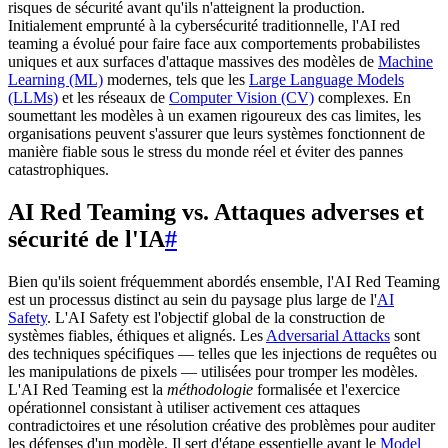
risques de sécurité avant qu'ils n'atteignent la production.
Initialement emprunté à la cybersécurité traditionnelle, l'AI red
teaming a évolué pour faire face aux comportements probabilistes
uniques et aux surfaces d'attaque massives des modèles de
Machine
Learning (ML)
modernes, tels que les
Large Language Models
(LLMs)
et les réseaux de
Computer Vision (CV)
complexes. En
soumettant les modèles à un examen rigoureux des cas limites, les
organisations peuvent s'assurer que leurs systèmes fonctionnent de
manière fiable sous le stress du monde réel et éviter des pannes
catastrophiques.
AI Red Teaming vs. Attaques adverses et
sécurité de l'IA
#
Bien qu'ils soient fréquemment abordés ensemble, l'AI Red Teaming
est un processus distinct au sein du paysage plus large de l'
AI
Safety
. L'AI Safety est l'objectif global de la construction de
systèmes fiables, éthiques et alignés. Les
Adversarial Attacks
sont
des techniques spécifiques — telles que les injections de requêtes ou
les manipulations de pixels — utilisées pour tromper les modèles.
L'AI Red Teaming est la
méthodologie
formalisée et l'exercice
opérationnel consistant à utiliser activement ces attaques
contradictoires et une résolution créative des problèmes pour auditer
les défenses d'un modèle. Il sert d'étape essentielle avant le
Model