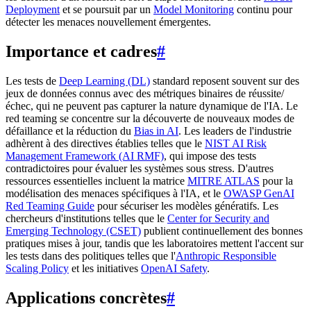
Deployment
et se poursuit par un
Model Monitoring
continu pour
détecter les menaces nouvellement émergentes.
Importance et cadres
#
Les tests de
Deep Learning (DL)
standard reposent souvent sur des
jeux de données connus avec des métriques binaires de réussite/
échec, qui ne peuvent pas capturer la nature dynamique de l'IA. Le
red teaming se concentre sur la découverte de nouveaux modes de
défaillance et la réduction du
Bias in AI
. Les leaders de l'industrie
adhèrent à des directives établies telles que le
NIST AI Risk
Management Framework (AI RMF)
, qui impose des tests
contradictoires pour évaluer les systèmes sous stress. D'autres
ressources essentielles incluent la matrice
MITRE ATLAS
pour la
modélisation des menaces spécifiques à l'IA, et le
OWASP GenAI
Red Teaming Guide
pour sécuriser les modèles génératifs. Les
chercheurs d'institutions telles que le
Center for Security and
Emerging Technology (CSET)
publient continuellement des bonnes
pratiques mises à jour, tandis que les laboratoires mettent l'accent sur
les tests dans des politiques telles que l'
Anthropic Responsible
Scaling Policy
et les initiatives
OpenAI Safety
.
Applications concrètes
#