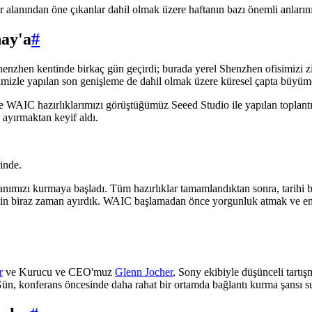
fuar alanından öne çıkanlar dahil olmak üzere haftanın bazı önemli anların
hay'a
#
hen kentinde birkaç gün geçirdi; burada yerel Shenzhen ofisimizi ziyare
isimizle yapılan son genişleme de dahil olmak üzere küresel çapta büyü
e WAIC hazırlıklarımızı görüştüğümüz Seeed Studio ile yapılan toplantıy
ayırmaktan keyif aldı.
rinde.
ızı kurmaya başladı. Tüm hazırlıklar tamamlandıktan sonra, tarihi bina
için biraz zaman ayırdık. WAIC başlamadan önce yorgunluk atmak ve ene
r
ve Kurucu ve CEO'muz
Glenn Jocher
, Sony ekibiyle düşünceli tartış
ar. Gün, konferans öncesinde daha rahat bir ortamda bağlantı kurma şansı