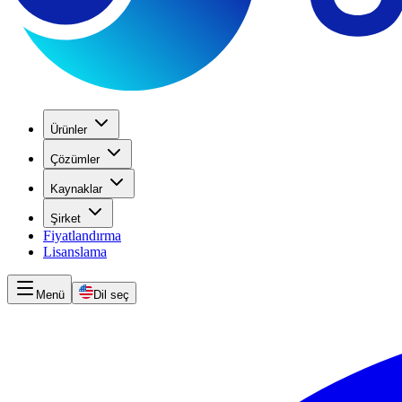
Ürünler
Çözümler
Kaynaklar
Şirket
Fiyatlandırma
Lisanslama
Menü
Dil seç