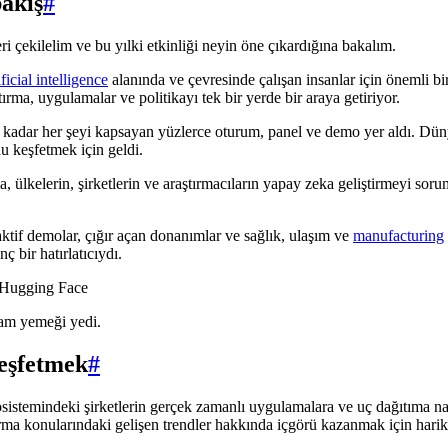
akış
#
 çekilelim ve bu yılki etkinliği neyin öne çıkardığına bakalım.
ificial intelligence
alanında ve çevresinde çalışan insanlar için önemli bir
rma, uygulamalar ve politikayı tek bir yerde bir araya getiriyor.
kadar her şeyi kapsayan yüzlerce oturum, panel ve demo yer aldı. Dünya
 keşfetmek için geldi.
lkelerin, şirketlerin ve araştırmacıların yapay zeka geliştirmeyi soruml
aktif demolar, çığır açan donanımlar ve sağlık, ulaşım ve
manufacturing
ç bir hatırlatıcıydı.
şam yemeği yedi.
keşfetmek
#
osistemindeki şirketlerin gerçek zamanlı uygulamalara ve uç dağıtıma nas
a konularındaki gelişen trendler hakkında içgörü kazanmak için harika b