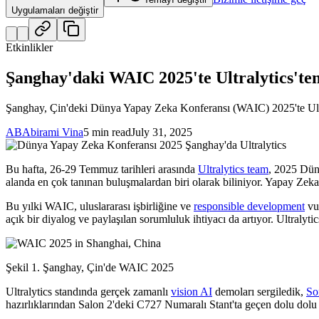
Uygulamaları değiştir
Etkinlikler
Şanghay'daki WAIC 2025'te Ultralytics'te
Şanghay, Çin'deki Dünya Yapay Zeka Konferansı (WAIC) 2025'te Ultra
AB
Abirami Vina
5 min read
July 31, 2025
Bu hafta, 26-29 Temmuz tarihleri arasında
Ultralytics team
, 2025 Dün
alanda en çok tanınan buluşmalardan biri olarak biliniyor. Yapay Zeka (AI
Bu yılki WAIC, uluslararası işbirliğine ve
responsible development
vur
açık bir diyalog ve paylaşılan sorumluluk ihtiyacı da artıyor. Ultralyti
Şekil 1. Şanghay, Çin'de WAIC 2025
Ultralytics standında gerçek zamanlı
vision AI
demoları sergiledik,
So
hazırlıklarından Salon 2'deki C727 Numaralı Stant'ta geçen dolu dolu 