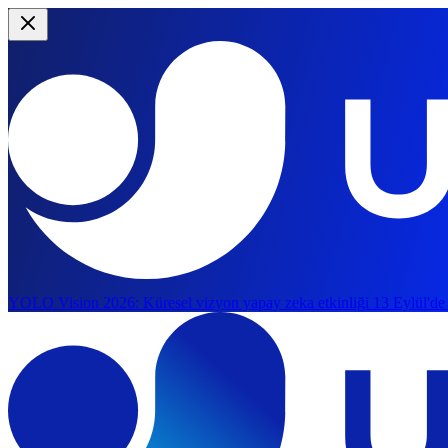
YOLO Vision 2026:
Küresel vizyon yapay zeka etkinliği 13 Eylül'de