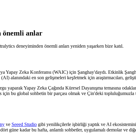
n önemli anlar
lytics deneyiminden önemli anları yeniden yaşarken bize katıl.
ya Yapay Zeka Konferansı (WAIC) için Şanghay'daydı. Etkinlik Şangha
) alanındaki en son gelişmeleri keşfetmek için araştırmacıları, geliştiric
gu yaparak Yapay Zeka Çağında Küresel Dayanışma temasına odaklandı. 
cs için bu global sohbetin bir parçası olmak ve Çin'deki topluluğumuzla t
ny
ve
Seeed Studio
gibi yenilikçilerle işbirliği yaptık ve AI ekosistem
dört güne kadar bu hafta, anlamlı sohbetler, uygulamalı demolar ve diğe