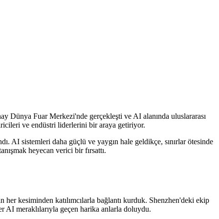
y Dünya Fuar Merkezi'nde gerçekleşti ve AI alanında uluslararası
ileri ve endüstri liderlerini bir araya getiriyor.
AI sistemleri daha güçlü ve yaygın hale geldikçe, sınırlar ötesinde
anışmak heyecan verici bir fırsattı.
inin her kesiminden katılımcılarla bağlantı kurduk. Shenzhen'deki ekip
r AI meraklılarıyla geçen harika anlarla doluydu.