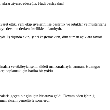
ı tekrar ziyaret edeceğiz. Hadi başlayalım!
t ettik, yeni ekip üyelerini işe başlattık ve ortaklar ve müşterilerle
meye devam ederken özellikle anlamlıydı.
dı. İş dışında ekip, şehri keşfetmekten, dim sum'ın açık ara favori
ları ve etkileyici şehir silüeti manzaralarıyla tanınan, Huangpu
rji toplamak için harika bir yoldu.
malarla geçen bir gün için bir araya geldi. Devam eden işbirliği
 sunan akşam yemeğiyle sona erdi.