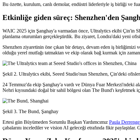
Bu özette, kurulum, canlı demolar, endüstri liderleriyle iş birliği ve 
Etkinliğe giden süreç: Shenzhen'den Şang
WAIC 2025 için Şanghay'a varmadan önce, Ultralytics ekibi Çin'in Shenz
planlama oturumları gerçekleştirdik. Bu ziyaret, Londra'daki yeni of
Shenzhen ziyaretinin öne çıkan bir detayı, devam eden iş birliğimizi v
olduğu yerel mutfağı tatmaktan ve ekip olarak bağ kurmak için zaman 
Şekil 2. Ultralytics ekibi, Seeed Studio'nun Shenzhen, Çin'deki ofisle
24 Temmuz'da ekip Şanghay'a vardı ve Dünya Fuar Merkezi'ndeki alanım
Nehri kıyısındaki doğal bir sahil bölgesi olan The Bund'ı keşfetmek 
Şekil 3. The Bund, Şanghay
Ertesi gün Büyümeden Sorumlu Başkan Yardımcımız
Paula Derrenge
çabalarını incelediler ve vision AI geleceği etrafında fikir paylaştıl