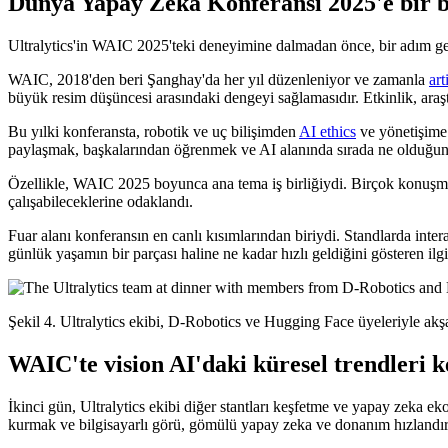
Dünya Yapay Zeka Konferansı 2025'e bir b
Ultralytics'in WAIC 2025'teki deneyimine dalmadan önce, bir adım geri
WAIC, 2018'den beri Şanghay'da her yıl düzenleniyor ve zamanla
art
büyük resim düşüncesi arasındaki dengeyi sağlamasıdır. Etkinlik, araştı
Bu yılki konferansta, robotik ve uç bilişimden
AI ethics
ve yönetişime 
paylaşmak, başkalarından öğrenmek ve AI alanında sırada ne olduğunu
Özellikle, WAIC 2025 boyunca ana tema iş birliğiydi. Birçok konuşma, ü
çalışabileceklerine odaklandı.
Fuar alanı konferansın en canlı kısımlarından biriydi. Standlarda inter
günlük yaşamın bir parçası haline ne kadar hızlı geldiğini gösteren ilgin
Şekil 4. Ultralytics ekibi, D-Robotics ve Hugging Face üyeleriyle ak
WAIC'te vision AI'daki küresel trendleri 
İkinci gün, Ultralytics ekibi diğer stantları keşfetme ve yapay zeka ek
kurmak ve bilgisayarlı görü, gömülü yapay zeka ve donanım hızlandırm