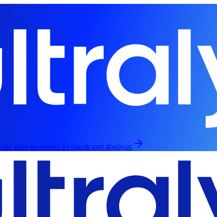
 yüz yüze ve çevrim içi olarak geri dönüyor.