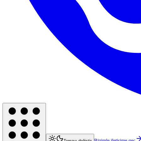
Bizimle iletişime geç
Temayı değiştir