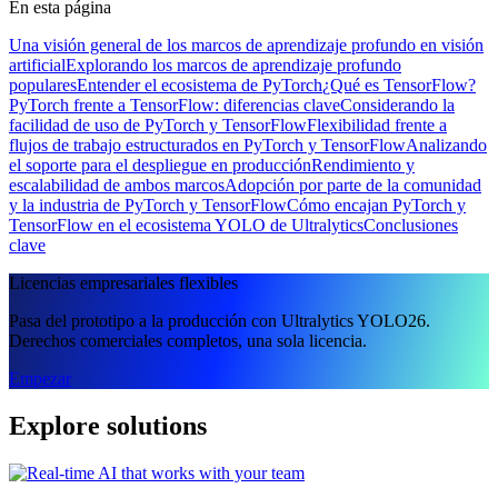
En esta página
Una visión general de los marcos de aprendizaje profundo en visión
artificial
Explorando los marcos de aprendizaje profundo
populares
Entender el ecosistema de PyTorch
¿Qué es TensorFlow?
PyTorch frente a TensorFlow: diferencias clave
Considerando la
facilidad de uso de PyTorch y TensorFlow
Flexibilidad frente a
flujos de trabajo estructurados en PyTorch y TensorFlow
Analizando
el soporte para el despliegue en producción
Rendimiento y
escalabilidad de ambos marcos
Adopción por parte de la comunidad
y la industria de PyTorch y TensorFlow
Cómo encajan PyTorch y
TensorFlow en el ecosistema YOLO de Ultralytics
Conclusiones
clave
Licencias empresariales flexibles
Pasa del prototipo a la producción con Ultralytics YOLO26.
Derechos comerciales completos, una sola licencia.
Empezar
Explore solutions