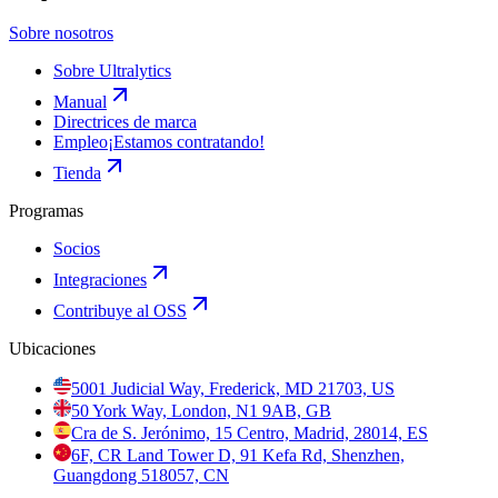
Sobre nosotros
Sobre Ultralytics
Manual
Directrices de marca
Empleo
¡Estamos contratando!
Tienda
Programas
Socios
Integraciones
Contribuye al OSS
Ubicaciones
5001 Judicial Way, Frederick, MD 21703, US
50 York Way, London, N1 9AB, GB
Cra de S. Jerónimo, 15 Centro, Madrid, 28014, ES
6F, CR Land Tower D, 91 Kefa Rd, Shenzhen,
Guangdong 518057, CN