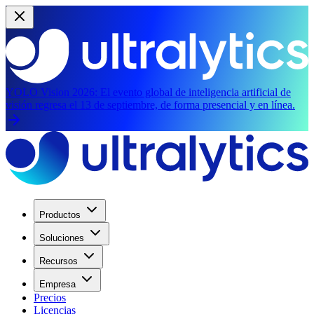
YOLO Vision 2026:
El evento global de inteligencia artificial de
visión regresa el 13 de septiembre, de forma presencial y en línea.
Productos
Soluciones
Recursos
Empresa
Precios
Licencias