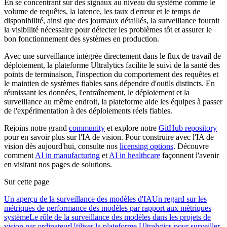
En se concentrant sur des signaux au niveau du système comme le
volume de requêtes, la latence, les taux d'erreur et le temps de
disponibilité, ainsi que des journaux détaillés, la surveillance fournit
la visibilité nécessaire pour détecter les problèmes tôt et assurer le
bon fonctionnement des systèmes en production.
Avec une surveillance intégrée directement dans le flux de travail de
déploiement, la plateforme Ultralytics facilite le suivi de la santé des
points de terminaison, l'inspection du comportement des requêtes et
le maintien de systèmes fiables sans dépendre d'outils distincts. En
réunissant les données, l'entraînement, le déploiement et la
surveillance au même endroit, la plateforme aide les équipes à passer
de l'expérimentation à des déploiements réels fiables.
Rejoins notre grand
community
et explore notre
GitHub repository
pour en savoir plus sur l'IA de vision. Pour construire avec l'IA de
vision dès aujourd'hui, consulte nos
licensing options
. Découvre
comment
AI in manufacturing
et
AI in healthcare
façonnent l'avenir
en visitant nos pages de solutions.
Sur cette page
Un aperçu de la surveillance des modèles d'IA
Un regard sur les
métriques de performance des modèles par rapport aux métriques
système
Le rôle de la surveillance des modèles dans les projets de
vision par ordinateur
Utiliser la plateforme Ultralytics pour surveiller