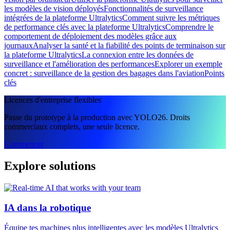
les modèles de vision déployés
Fonctionnalités de surveillance
intégrées de la plateforme Ultralytics
Comment suivre les métriques
de performance clés avec la plateforme Ultralytics
Comprendre le
comportement de déploiement des modèles grâce aux
journaux
Analyser la santé et la fiabilité des points de terminaison sur
la plateforme Ultralytics
La connexion entre les données de
surveillance et l'amélioration des performances
Explorer un exemple
concret : surveillance de la gestion des bagages dans l'aviation
Points
clés
Licences d'entreprise flexibles
Passe du prototype à la production avec YOLO26. Droits
commerciaux complets, une seule licence.
Commencer
Explore solutions
IA dans la robotique
Équipe tes machines plus intelligentes avec les modèles Ultralytics