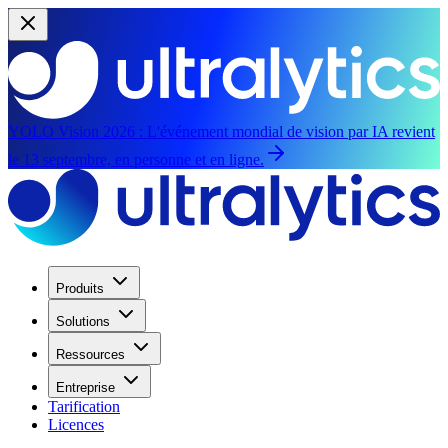
YOLO Vision 2026 :
L'événement mondial de vision par IA revient
le 13 septembre, en personne et en ligne.
Produits
Solutions
Ressources
Entreprise
Tarification
Licences