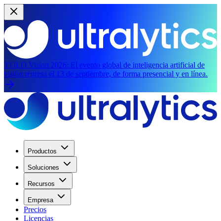
YOLO Vision 2026:
El evento global de inteligencia artificial de
visión regresa el 13 de septiembre, de forma presencial y en línea.
Productos
Soluciones
Recursos
Empresa
Precios
Licencias