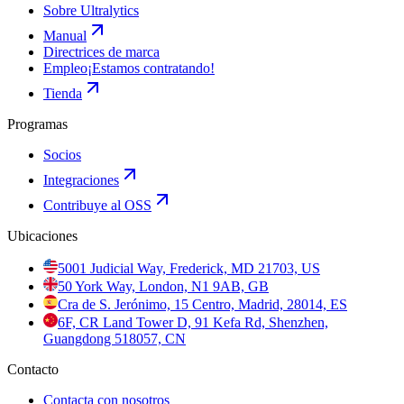
Sobre Ultralytics
Manual
Directrices de marca
Empleo
¡Estamos contratando!
Tienda
Programas
Socios
Integraciones
Contribuye al OSS
Ubicaciones
5001 Judicial Way, Frederick, MD 21703, US
50 York Way, London, N1 9AB, GB
Cra de S. Jerónimo, 15 Centro, Madrid, 28014, ES
6F, CR Land Tower D, 91 Kefa Rd, Shenzhen,
Guangdong 518057, CN
Contacto
Contacta con nosotros