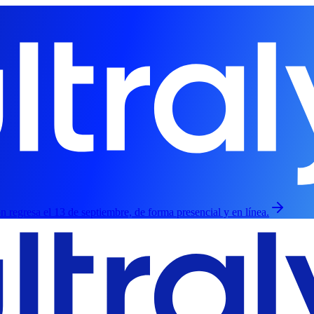
ión regresa el 13 de septiembre, de forma presencial y en línea.