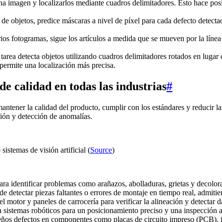
na imagen y localizarlos mediante cuadros delimitadores. Esto hace posi
de objetos, predice máscaras a nivel de píxel para cada defecto detectad
rios fotogramas, sigue los artículos a medida que se mueven por la líne
tarea detecta objetos utilizando cuadros delimitadores rotados en lugar 
permite una localización más precisa.
de calidad en todas las industrias
#
ra mantener la calidad del producto, cumplir con los estándares y reducir
ción y detección de anomalías.
istemas de visión artificial (
Source
)
para identificar problemas como arañazos, abolladuras, grietas y decolor
e detectar piezas faltantes o errores de montaje en tiempo real, admiti
del motor y paneles de carrocería para verificar la alineación y detecta
 a sistemas robóticos para un posicionamiento preciso y una inspección 
ños defectos en componentes como placas de circuito impreso (PCB), in