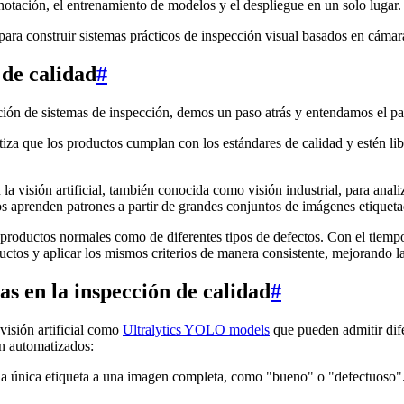
a anotación, el entrenamiento de modelos y el despliegue en un solo lugar.
 para construir sistemas prácticos de inspección visual basados en cám
l de calidad
#
ción de sistemas de inspección, demos un paso atrás y entendamos el papel
iza que los productos cumplan con los estándares de calidad y estén lib
 la visión artificial, también conocida como visión industrial, para anali
s aprenden patrones a partir de grandes conjuntos de imágenes etiquetad
 productos normales como de diferentes tipos de defectos. Con el tiemp
os y aplicar los mismos criterios de manera consistente, mejorando la
as en la inspección de calidad
#
 visión artificial como
Ultralytics YOLO models
que pueden admitir dife
ión automatizados:
una única etiqueta a una imagen completa, como "bueno" o "defectuoso".