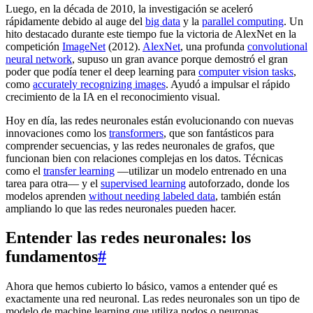
Luego, en la década de 2010, la investigación se aceleró
rápidamente debido al auge del
big data
y la
parallel computing
. Un
hito destacado durante este tiempo fue la victoria de AlexNet en la
competición
ImageNet
(2012).
AlexNet
, una profunda
convolutional
neural network
, supuso un gran avance porque demostró el gran
poder que podía tener el deep learning para
computer vision tasks
,
como
accurately recognizing images
. Ayudó a impulsar el rápido
crecimiento de la IA en el reconocimiento visual.
Hoy en día, las redes neuronales están evolucionando con nuevas
innovaciones como los
transformers
, que son fantásticos para
comprender secuencias, y las redes neuronales de grafos, que
funcionan bien con relaciones complejas en los datos. Técnicas
como el
transfer learning
—utilizar un modelo entrenado en una
tarea para otra— y el
supervised learning
autoforzado, donde los
modelos aprenden
without needing labeled data
, también están
ampliando lo que las redes neuronales pueden hacer.
Entender las redes neuronales: los
fundamentos
#
Ahora que hemos cubierto lo básico, vamos a entender qué es
exactamente una red neuronal. Las redes neuronales son un tipo de
modelo de machine learning que utiliza nodos o neuronas