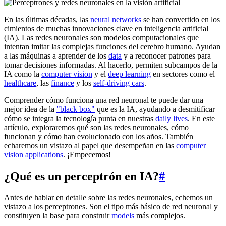
En las últimas décadas, las
neural networks
se han convertido en los
cimientos de muchas innovaciones clave en inteligencia artificial
(IA). Las redes neuronales son modelos computacionales que
intentan imitar las complejas funciones del cerebro humano. Ayudan
a las máquinas a aprender de los
data
y a reconocer patrones para
tomar decisiones informadas. Al hacerlo, permiten subcampos de la
IA como la
computer vision
y el
deep learning
en sectores como el
healthcare
, las
finance
y los
self-driving cars
.
Comprender cómo funciona una red neuronal te puede dar una
mejor idea de la
"black box"
que es la IA, ayudando a desmitificar
cómo se integra la tecnología punta en nuestras
daily lives
. En este
artículo, exploraremos qué son las redes neuronales, cómo
funcionan y cómo han evolucionado con los años. También
echaremos un vistazo al papel que desempeñan en las
computer
vision applications
. ¡Empecemos!
¿Qué es un perceptrón en IA?
#
Antes de hablar en detalle sobre las redes neuronales, echemos un
vistazo a los perceptrones. Son el tipo más básico de red neuronal y
constituyen la base para construir
models
más complejos.