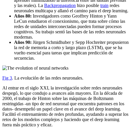
aprender minimizando la diferencia entre las salidas previstas
y las reales). La
Backpropagation
hizo posible
train
redes
neuronales multicapa y allanó el camino para el deep learning.
Años 80:
Investigadores como Geoffrey Hinton y Yann
LeCun estudiaron el conexionismo, que trata sobre cómo las
redes de unidades interconectadas pueden formar procesos
cognitivos. Su trabajo sentó las bases de las redes neuronales
modernas.
Años 90:
Jürgen Schmidhuber y Sepp Hochreiter propusieron
la red de memoria a corto y largo plazo (LSTM), que se ha
vuelto esencial para tareas que implican predicción de
secuencias.
Fig 3
. La evolución de las redes neuronales.
Al entrar en el siglo XXI, la investigación sobre redes neuronales
despegó, lo que condujo a avances aún mayores. En la década de
2000, el trabajo de Hinton sobre las máquinas de Boltzmann
restringidas -un tipo de red neuronal que encuentra patrones en los
datos- desempeñó un papel clave en el avance del deep learning.
Facilitó el entrenamiento de redes profundas, ayudando a superar los
retos de los modelos complejos y haciendo que el deep learning
fuera más práctico y eficaz.