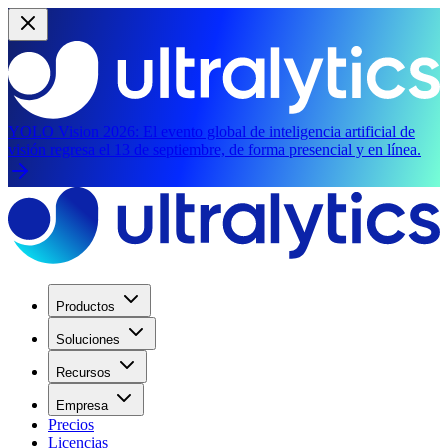
YOLO Vision 2026:
El evento global de inteligencia artificial de
visión regresa el 13 de septiembre, de forma presencial y en línea.
Productos
Soluciones
Recursos
Empresa
Precios
Licencias