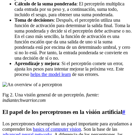
Cálculo de la suma ponderada
: El perceptrón multiplica
cada entrada por su peso y, a continuación, suma todo,
incluido el sesgo, para obtener una suma ponderada.
Toma de decisiones
: Después, el perceptrón utiliza una
función de activación para determinar la salida final. Toma la
suma ponderada y decide si el perceptrón debe activarse o no.
En el caso más sencillo, la función de activación es una
función escalón que da una salida de uno si la suma
ponderada está por encima de un determinado umbral, y cero
si no lo está. Por tanto, la entrada ponderada se convierte en
una decisión de sí o no.
Aprendizaje y mejora
: Si el perceptrón comete un error,
ajusta los pesos para intentar mejorar la próxima vez. Este
proceso
helps the model learn
de sus errores.
Fig 2. Una visión general de un perceptrón.
fuente:
indiantechwarrior.com
El papel de los perceptrones en la visión artificial
#
Los perceptrones desempeñan un papel importante para ayudarnos a
comprender los
basics of computer vision
. Son la base de las
advanced neural networks
. A diferencia de los perceptrones, las