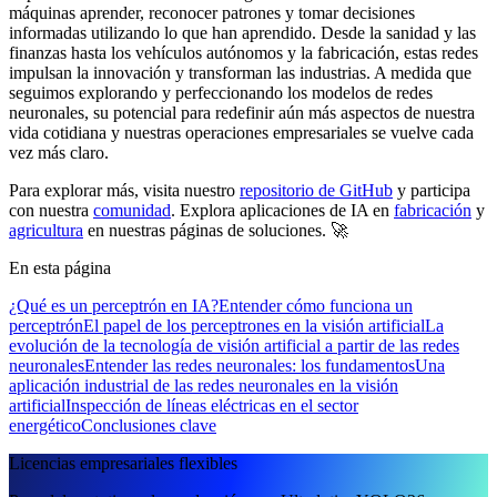
máquinas aprender, reconocer patrones y tomar decisiones
informadas utilizando lo que han aprendido. Desde la sanidad y las
finanzas hasta los vehículos autónomos y la fabricación, estas redes
impulsan la innovación y transforman las industrias. A medida que
seguimos explorando y perfeccionando los modelos de redes
neuronales, su potencial para redefinir aún más aspectos de nuestra
vida cotidiana y nuestras operaciones empresariales se vuelve cada
vez más claro.
Para explorar más, visita nuestro
repositorio de GitHub
y participa
con nuestra
comunidad
. Explora aplicaciones de IA en
fabricación
y
agricultura
en nuestras páginas de soluciones. 🚀
En esta página
¿Qué es un perceptrón en IA?
Entender cómo funciona un
perceptrón
El papel de los perceptrones en la visión artificial
La
evolución de la tecnología de visión artificial a partir de las redes
neuronales
Entender las redes neuronales: los fundamentos
Una
aplicación industrial de las redes neuronales en la visión
artificial
Inspección de líneas eléctricas en el sector
energético
Conclusiones clave
Licencias empresariales flexibles