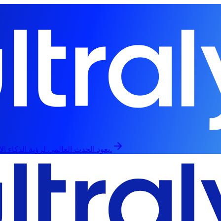
يعود الحدث العالمي لرؤية الذكاء الاصطناعي في 13 سبتمبر، حضورياً وعبر الإنترنت.