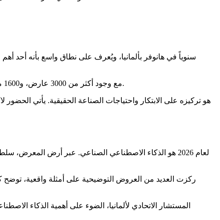
مع وجود أكثر من 3000 عارض، و1600 متحدث، وأكثر من 123,000 زائر، يوفر الحدث بيئة واسعة النطاق لاستكشاف تقنيات جديدة وتبادل الأفكار. يسافر الزوار من أكثر من 150 دولة.
كان الموضوع المركزي في معرض Hannover Messe لعام 2026 هو الذكاء الاصطناعي الصناعي. عبر أرض المعرض، سلطت الشركات الضوء على كيف يتم دمج الذكاء الاصطناعي عبر
ركزت العديد من العروض التوضيحية على أمثلة واقعية، توضح 