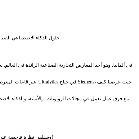
انضم إلينا في ملخص وقت Ultralytics في معرض Hannover Messe 2026 في ألمانيا، حيث استعرضنا كيف تدعم نماذج Ultralytics YOLO حلول الذكاء الاصطناعي الصناعية.
عبر قاعات المعرض، كان 
، مع فرق عمل تعمل في مجالات الروبوتات، والأتمتة، والذكاء ال
في هذا الملخص، سنستعرض أبرز محطات وقتنا في Hannover Messe 2026 وسنلقي نظرة فاحصة على كيفية تبني الذكاء الاصطناعي للرؤية في البيئات الصناعية. لنبدأ!