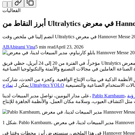
الفعاليات
AB
Abirami Vina
5 min read
April 23, 2026
مؤخراً، في الفترة من 20 إلى 24 أبريل، حظي فريق Ultralytics بفرصة حضور معرض Hannover Messe في ألمانيا، وهو أحد المعارض التجارية الصناعية الرائدة في العالم. يجمع الحدث بين الشركات والمهندسين
إنتاج الواقعية. وكجزء من الحدث، شاركت Ultralytics في جناح Siemens، حيث عرضنا كيف
نماذج Ultralytics YOLO
يمكن لـ
رؤية
Pablo Karnbaum
على مدار اليومين، تواصل مدير المبيعات لدينا،