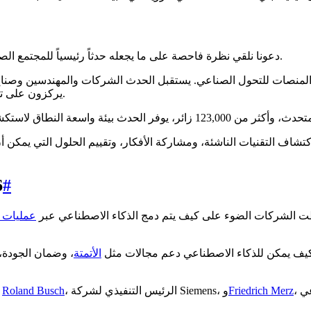
قبل الغوص في تجربة Ultralytics في Hannover Messe، دعونا نلقي نظرة فاحصة على ما يجعله حدثاً رئيسياً للمجتمع الصناعي العالمي.
يركزون على تطوير التصنيع والأتمتة وأنظمة الطاقة وتكنولوجيا المعلومات الصناعية.
#
ا
عمليات ا
كيف يمكن للذكاء الاصطناعي دعم مجالات مثل
الأتمتة
، وضمان الجودة، و
، المستشار الاتحادي لألمانيا، الضوء على أهمية الذكاء الاصطناعي
Friedrich Merz
، الرئيس التنفيذي لشركة Siemens، و
Roland Busch
تم ترديد هذا الاتجاه أيضاً في النقاشات خلال الحد