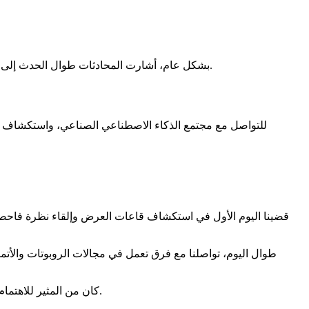
بشكل عام، أشارت المحادثات طوال الحدث إلى اتجاه واضح: أصبح الذكاء الاصطناعي مدمجاً بشكل أوثق في العمليات الصناعية، مع تركيز أقوى على الموثوقية والكفاءة والاستخدام الواقعي.
قضينا اليوم الأول في استكشاف قاعات العرض وإلقاء نظرة فاحصة
طوال اليوم، تواصلنا مع فرق تعمل في مجالات الروبوتات والأت
كان من المثير للاهتمام أيضاً رؤية كيفية دمج شركات مختلفة للذكاء الاصطناعي في سير العمل الحالي، مع تركيز قوي على الموثوقية والأداء في الإعدادات الواقعية.