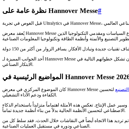
#
نظرة عامة على Hannover Messe
يُعقد معرض Hannover Messe سنوياً في هانوفر بألمانيا، ويُعرف على نطاق واسع بأنه أحد أهم المنصات للتحول الصناعي. يستقبل الحدث الشركات والمهندسين وصناع السياسات ومقدمي التكنولوجيا الذين
أحد الجوانب المميزة لـ Hannover Messe هو تركيزه على الابتكار واحتياجات الصناعة الحقيقية. يأتي الحضور لاكتشاف التقنيات الناشئة، ومشاركة الأفكار، وتقييم الحلول التي يمكن أن تشكل خطواتهم التالية في
الابتكار الصناعي.
لمواضيع الرئيسية في Hannover Messe 2026
لتصنيع
لتحسين
الكفاءة ودعم الأداء التشغيلي.
سير عمل الإنتاج. تعكس هذه الأمثلة اهتماماً متزايداً باستخدام الذكاء
الاصطناعي لتحسين الأنظمة الحالية بدلاً من بناء أنظمة جديدة تماماً.
ث. فقد سلط كل من
الصناعي ودوره في مستقبل العمليات الصناعية.