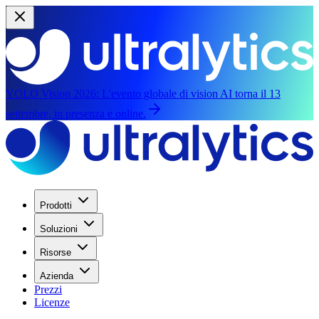
YOLO Vision 2026:
L'evento globale di vision AI torna il 13
settembre, in presenza e online.
Prodotti
Soluzioni
Risorse
Azienda
Prezzi
Licenze