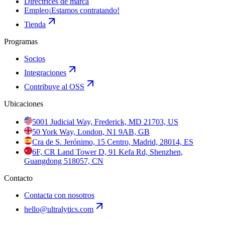
Directrices de marca
Empleo
¡Estamos contratando!
Tienda
Programas
Socios
Integraciones
Contribuye al OSS
Ubicaciones
5001 Judicial Way, Frederick, MD 21703, US
50 York Way, London, N1 9AB, GB
Cra de S. Jerónimo, 15 Centro, Madrid, 28014, ES
6F, CR Land Tower D, 91 Kefa Rd, Shenzhen,
Guangdong 518057, CN
Contacto
Contacta con nosotros
hello@ultralytics.com