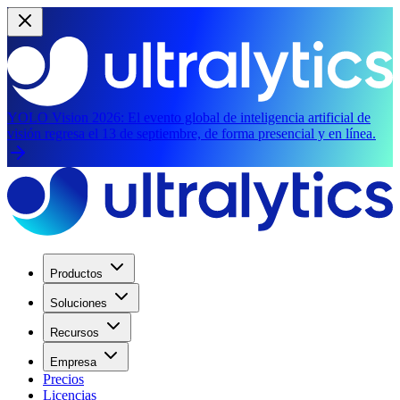
YOLO Vision 2026:
El evento global de inteligencia artificial de
visión regresa el 13 de septiembre, de forma presencial y en línea.
Productos
Soluciones
Recursos
Empresa
Precios
Licencias