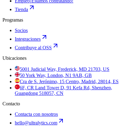
Empleo
¡Estamos contratando!
Tienda
Programas
Socios
Integraciones
Contribuye al OSS
Ubicaciones
5001 Judicial Way, Frederick, MD 21703, US
50 York Way, London, N1 9AB, GB
Cra de S. Jerónimo, 15 Centro, Madrid, 28014, ES
6F, CR Land Tower D, 91 Kefa Rd, Shenzhen,
Guangdong 518057, CN
Contacto
Contacta con nosotros
hello@ultralytics.com