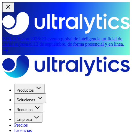
YOLO Vision 2026:
El evento global de inteligencia artificial de
visión regresa el 13 de septiembre, de forma presencial y en línea.
Productos
Soluciones
Recursos
Empresa
Precios
Licencias