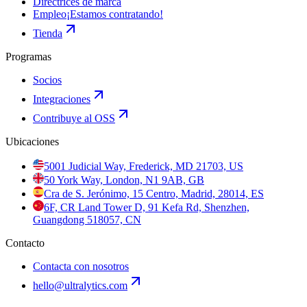
Directrices de marca
Empleo
¡Estamos contratando!
Tienda
Programas
Socios
Integraciones
Contribuye al OSS
Ubicaciones
5001 Judicial Way, Frederick, MD 21703, US
50 York Way, London, N1 9AB, GB
Cra de S. Jerónimo, 15 Centro, Madrid, 28014, ES
6F, CR Land Tower D, 91 Kefa Rd, Shenzhen,
Guangdong 518057, CN
Contacto
Contacta con nosotros
hello@ultralytics.com