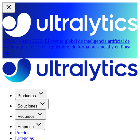
YOLO Vision 2026:
El evento global de inteligencia artificial de
visión regresa el 13 de septiembre, de forma presencial y en línea.
Productos
Soluciones
Recursos
Empresa
Precios
Licencias