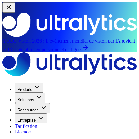
YOLO Vision 2026 :
L'événement mondial de vision par IA revient
le 13 septembre, en personne et en ligne.
Produits
Solutions
Ressources
Entreprise
Tarification
Licences