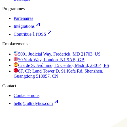
Programmes
Partenaires
Intégrations
Contribue à l'OSS
Emplacements
5001 Judicial Way, Frederick, MD 21703, US
50 York Way, London, N1 9AB, GB
Cra de S. Jerónimo, 15 Centro, Madrid, 28014, ES
6F, CR Land Tower D, 91 Kefa Rd, Shenzhen,
Guangdong 518057, CN
Contact
Contacte-nous
hello@ultralytics.com