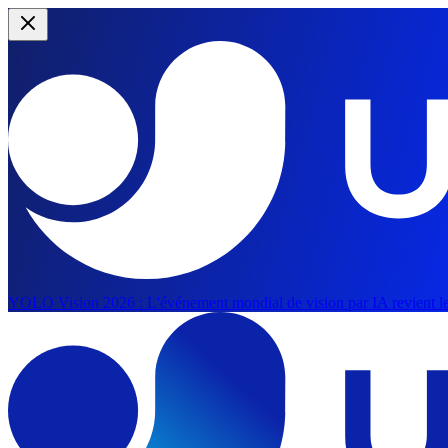
YOLO Vision 2026 :
L'événement mondial de vision par IA revient le