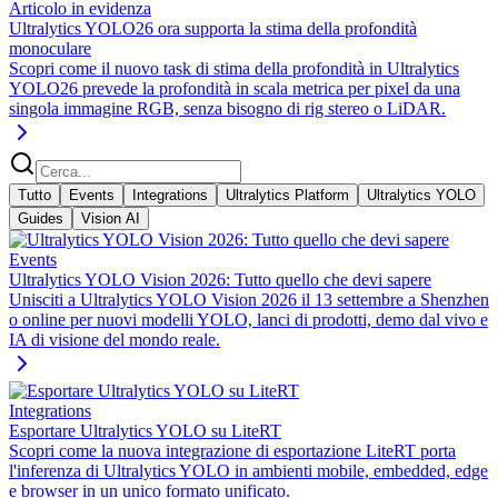
Articolo in evidenza
Ultralytics YOLO26 ora supporta la stima della profondità
monoculare
Scopri come il nuovo task di stima della profondità in Ultralytics
YOLO26 prevede la profondità in scala metrica per pixel da una
singola immagine RGB, senza bisogno di rig stereo o LiDAR.
Tutto
Events
Integrations
Ultralytics Platform
Ultralytics YOLO
Guides
Vision AI
Events
Ultralytics YOLO Vision 2026: Tutto quello che devi sapere
Unisciti a Ultralytics YOLO Vision 2026 il 13 settembre a Shenzhen
o online per nuovi modelli YOLO, lanci di prodotti, demo dal vivo e
IA di visione del mondo reale.
Integrations
Esportare Ultralytics YOLO su LiteRT
Scopri come la nuova integrazione di esportazione LiteRT porta
l'inferenza di Ultralytics YOLO in ambienti mobile, embedded, edge
e browser in un unico formato unificato.