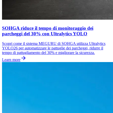
SOHGA riduce il tempo di monitoraggio dei
parcheggi del 30% con Ultralytics YOLO
Scopri come il sistema MEGURU di SOHGA utilizza Ultralytics
YOLO26 per automatizzare le pattuglie dei parcheggi, ridurre il
tempo di pattugliamento del 30% e migliorare la sicurezza.
Learn more