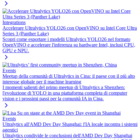
Integrations
Accelerare Ultralytics YOLO26 con OpenVINO su Intel Core Ultra
Series 3 (Panther Lake)
Scopri come esportare i modelli Ultralytics YOLO26 nel formato
OpenVINO e accelerare l'inferenza su hardware Intel, inclusi CPU,
GPU e NPU.
Events
Meetup della comunità di Ultralytics in Cina: il paese con il più alto
interesse globale per il machine learning
I momenti salienti del primo meetup di Ultralytics a Shenzhen:
l'evoluzione di YOLO in una piattaforma completa di computer
vision e i prossimi passi per la comunità IA in Cina.
Events
Ultralytics all'AMD Dev Day Shanghai: l'IA locale incontra i sistemi
agentici
Ultralytics condivide le conclusioni dell'AMD Dev Day Shanghai