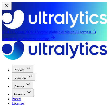
YOLO Vision 2026:
L'evento globale di vision AI torna il 13
settembre, in presenza e online.
Prodotti
Soluzioni
Risorse
Azienda
Prezzi
Licenze