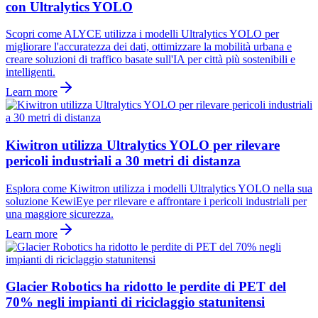
con Ultralytics YOLO
Scopri come ALYCE utilizza i modelli Ultralytics YOLO per
migliorare l'accuratezza dei dati, ottimizzare la mobilità urbana e
creare soluzioni di traffico basate sull'IA per città più sostenibili e
intelligenti.
Learn more
Kiwitron utilizza Ultralytics YOLO per rilevare
pericoli industriali a 30 metri di distanza
Esplora come Kiwitron utilizza i modelli Ultralytics YOLO nella sua
soluzione KewiEye per rilevare e affrontare i pericoli industriali per
una maggiore sicurezza.
Learn more
Glacier Robotics ha ridotto le perdite di PET del
70% negli impianti di riciclaggio statunitensi