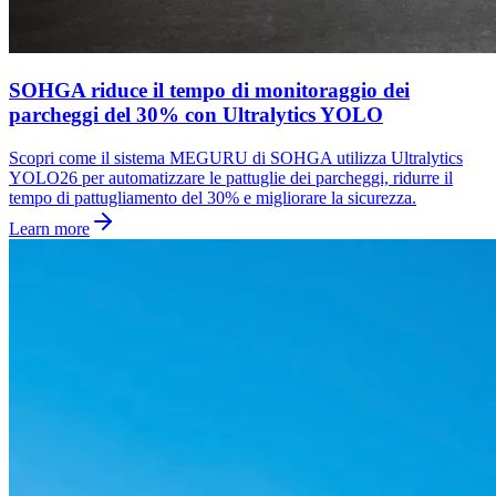
SOHGA riduce il tempo di monitoraggio dei
parcheggi del 30% con Ultralytics YOLO
Scopri come il sistema MEGURU di SOHGA utilizza Ultralytics
YOLO26 per automatizzare le pattuglie dei parcheggi, ridurre il
tempo di pattugliamento del 30% e migliorare la sicurezza.
Learn more