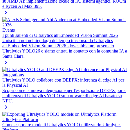
su AMD AI: implementazione locale di IA, sistemi agentici, ROCm
e Ryzen AI Max 395.
Events
I punti salienti di Ultralytics all'Embedded Vision Summit 2026
Unisciti a noi nel riepilogo del tempo trascorso da Ultralytics
all'Embedded Vision Summit 2026, dove abbiamo presentato
Ultralytics YOLO26 e siamo entrati in contatto con la comunità IA a
Santa Clara.
Integrations
Ultralytics YOLO collabora con DEEPX: inferenza di edge AI per
la Physical AI
Scopri come la nuova integrazione per l'esportazione DEEPX porta
l'inferenza di Ultralytics YOLO su hardware di edge AI basato su
NPU.
Ultralytics Platform
Come esportare modelli Ultralytics YOLO utilizzando Ultralytics
Platform