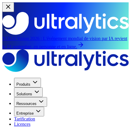
YOLO Vision 2026 :
L'événement mondial de vision par IA revient
le 13 septembre, en personne et en ligne.
Produits
Solutions
Ressources
Entreprise
Tarification
Licences