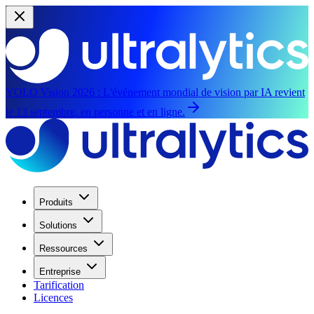
YOLO Vision 2026 :
L'événement mondial de vision par IA revient
le 13 septembre, en personne et en ligne.
Produits
Solutions
Ressources
Entreprise
Tarification
Licences