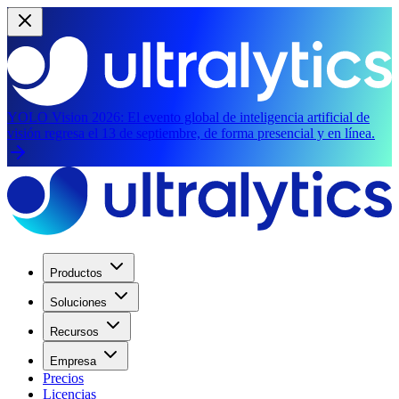
YOLO Vision 2026:
El evento global de inteligencia artificial de
visión regresa el 13 de septiembre, de forma presencial y en línea.
Productos
Soluciones
Recursos
Empresa
Precios
Licencias