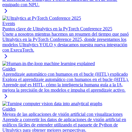
equipado con NPU.
Events
Puntos clave de Ultralytics en la PyTorch Conference 2025
Únete a nosotros mientras hacemos un resumen del tiempo que pasó
Ultralytics en la PyTorch Conference 2025, donde presentamos los
modelos Ultralytics YOLO y destacamos nuestra nueva integración
con ExecuTorch.
Guides
Aprendizaje automático con humanos en el bucle (HITL) explicado
Explora el aprendizaje automático con humanos en el bucle (HITL).
Aprende qué es HITL, cómo la inteligencia humana guía a la IA,
mejora la precisión de los modelos e impulsa el aprendizaje activo.
Guides
Mejora de las aplicaciones de visión artificial con visualizaciones
Aprende a convertir los datos de aplicaciones de visión artificial en
gráficos fáciles de entender utilizando el paquete de Python de
Ultralytics para obtener mejores perspectivas.