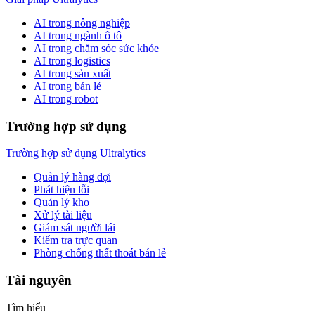
AI trong nông nghiệp
AI trong ngành ô tô
AI trong chăm sóc sức khỏe
AI trong logistics
AI trong sản xuất
AI trong bán lẻ
AI trong robot
Trường hợp sử dụng
Trường hợp sử dụng Ultralytics
Quản lý hàng đợi
Phát hiện lỗi
Quản lý kho
Xử lý tài liệu
Giám sát người lái
Kiểm tra trực quan
Phòng chống thất thoát bán lẻ
Tài nguyên
Tìm hiểu