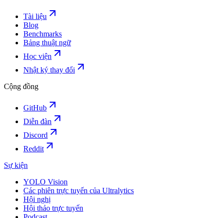
Tài liệu
Blog
Benchmarks
Bảng thuật ngữ
Học viện
Nhật ký thay đổi
Cộng đồng
GitHub
Diễn đàn
Discord
Reddit
Sự kiện
YOLO Vision
Các phiên trực tuyến của Ultralytics
Hội nghị
Hội thảo trực tuyến
Podcast