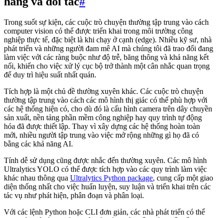
hàng và đối tác
#
Trong suốt sự kiện, các cuộc trò chuyện thường tập trung vào cách
computer vision có thể được triển khai trong môi trường công
nghiệp thực tế, đặc biệt là khi chạy ở cạnh (edge). Nhiều kỹ sư, nhà
phát triển và những người đam mê AI mà chúng tôi đã trao đổi đang
làm việc với các ràng buộc như độ trễ, băng thông và khả năng kết
nối, khiến cho việc xử lý cục bộ trở thành một cân nhắc quan trọng
để duy trì hiệu suất nhất quán.
Tích hợp là một chủ đề thường xuyên khác. Các cuộc trò chuyện
thường tập trung vào cách các mô hình thị giác có thể phù hợp với
các hệ thống hiện có, cho dù đó là cấu hình camera trên dây chuyền
sản xuất, nền tảng phần mềm công nghiệp hay quy trình tự động
hóa đã được thiết lập. Thay vì xây dựng các hệ thống hoàn toàn
mới, nhiều người tập trung vào việc mở rộng những gì họ đã có
bằng các khả năng AI.
Tính dễ sử dụng cũng được nhắc đến thường xuyên. Các mô hình
Ultralytics YOLO có thể được tích hợp vào các quy trình làm việc
khác nhau thông qua
Ultralytics Python package
, cung cấp một giao
diện thống nhất cho việc huấn luyện, suy luận và triển khai trên các
tác vụ như phát hiện, phân đoạn và phân loại.
Với các lệnh Python hoặc CLI đơn giản, các nhà phát triển có thể