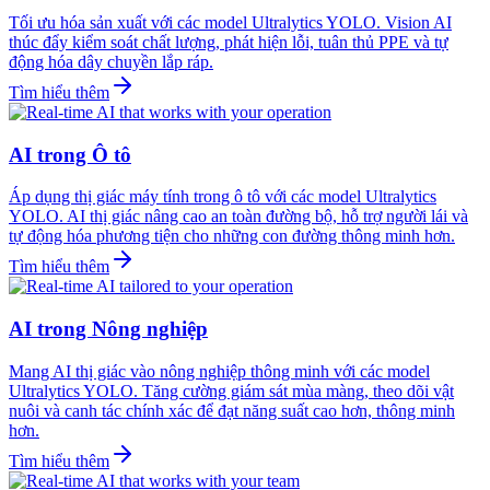
Tối ưu hóa sản xuất với các model Ultralytics YOLO. Vision AI
thúc đẩy kiểm soát chất lượng, phát hiện lỗi, tuân thủ PPE và tự
động hóa dây chuyền lắp ráp.
Tìm hiểu thêm
AI trong Ô tô
Áp dụng thị giác máy tính trong ô tô với các model Ultralytics
YOLO. AI thị giác nâng cao an toàn đường bộ, hỗ trợ người lái và
tự động hóa phương tiện cho những con đường thông minh hơn.
Tìm hiểu thêm
AI trong Nông nghiệp
Mang AI thị giác vào nông nghiệp thông minh với các model
Ultralytics YOLO. Tăng cường giám sát mùa màng, theo dõi vật
nuôi và canh tác chính xác để đạt năng suất cao hơn, thông minh
hơn.
Tìm hiểu thêm