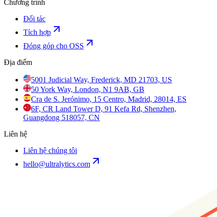
Chương trình
Đối tác
Tích hợp
Đóng góp cho OSS
Địa điểm
5001 Judicial Way, Frederick, MD 21703, US
50 York Way, London, N1 9AB, GB
Cra de S. Jerónimo, 15 Centro, Madrid, 28014, ES
6F, CR Land Tower D, 91 Kefa Rd, Shenzhen,
Guangdong 518057, CN
Liên hệ
Liên hệ chúng tôi
hello@ultralytics.com