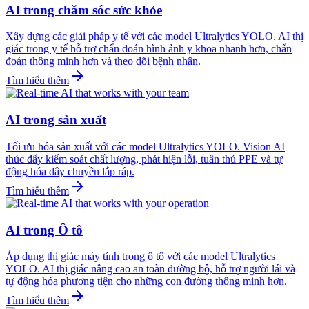
AI trong chăm sóc sức khỏe
Xây dựng các giải pháp y tế với các model Ultralytics YOLO. AI thị
giác trong y tế hỗ trợ chẩn đoán hình ảnh y khoa nhanh hơn, chẩn
đoán thông minh hơn và theo dõi bệnh nhân.
Tìm hiểu thêm
AI trong sản xuất
Tối ưu hóa sản xuất với các model Ultralytics YOLO. Vision AI
thúc đẩy kiểm soát chất lượng, phát hiện lỗi, tuân thủ PPE và tự
động hóa dây chuyền lắp ráp.
Tìm hiểu thêm
AI trong Ô tô
Áp dụng thị giác máy tính trong ô tô với các model Ultralytics
YOLO. AI thị giác nâng cao an toàn đường bộ, hỗ trợ người lái và
tự động hóa phương tiện cho những con đường thông minh hơn.
Tìm hiểu thêm