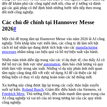
đến để khám phá các công nghệ mới nổi, chia sẻ ý tưởng và đánh
giá các giải pháp có thể định hình những bước tiến tiếp theo trong
đổi mới công nghiệp.
Các chủ đề chính tại Hannover Messe
2026
#
Một chủ đề trọng tâm tại Hannover Messe vào năm 2026 là AI công
nghiệp. Trên khắp khu vực triển lãm, các công ty đã làm nổi bật
cách trí tuệ nhân tạo đang được tích hợp vào các
manufacturing
processes
nhằm nâng cao hiệu quả và hỗ trợ hiệu suất vận hành.
Nhiều màn trình diễn tập trung vào các ví dụ thực tế, cho thấy AI có
thể hỗ trợ các lĩnh vực như
automation
, đảm bảo chất lượng và quy
trình làm việc trong sản xuất. Những ví dụ này phản ánh mối quan
tâm ngày càng tăng đối với việc sử dụng AI để cải thiện các hệ
thống hiện có thay vì xây dựng hoàn toàn các hệ thống mới.
Xu hướng này cũng được lặp lại trong các cuộc thảo luận xuyên
suốt sự kiện.
Roland Busch
, Giám đốc điều hành của Siemens, và
Friedrich Merz
, Thủ tướng Đức, đều nhấn mạnh tầm quan trọng của
AI công nghiệp và vai trò của nó trong tương lai của các quy trình
công nghiệp.