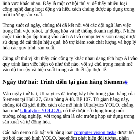
lĩnh vực khác nhau. Đây là một cơ hội thú vị để thấy nhiều loại
công nghệ đang hoạt động và hiểu cách chúng được áp dụng trong
môi trường sản xuất.
Trong suốt cả ngày, chúng tôi đã kết nối với các đội ngũ làm việc
trong lĩnh vực robot, tự động hóa và hệ thống doanh nghiệp. Nhiều
cuộc thảo luận tập trung vào cách AI và computer vision đang được
sử dụng để cải thiện hiệu quả, hỗ trợ kiểm soát chất lượng và hợp lý
hóa các quy trình sản xuất.
Cũng rất thú vị khi thấy các công ty khác nhau đang tích hợp AI vào
quy trình làm việc hiện có như thế nào, với sự chú trọng mạnh mẽ
vào độ tin cậy và hiệu suất trong các thiết lập thực tế.
Ngày thứ hai: Trình diễn tại gian hàng Siemens
#
Vào ngày thứ hai, Ultralytics đã trưng bày bên trong gian hàng của
Siemens tại Hall 27, Gian hàng A48, Bệ 107. Từ gian hàng này,
chúng tôi đã giới thiệu cách các mô hình Ultralytics YOLO, chẳng
hạn như
Ultralytics YOLO26
, có thể được sử dụng trong môi
trường công nghiệp, với trọng tâm là các trường hợp sử dụng trong
sản xuất và tự động hóa.
Các bản demo nổi bật với hàng loạt
computer vision tasks
được hỗ
trợ bởi các mô hình YOLO, baoghồm phát hiện đối tượng, phân